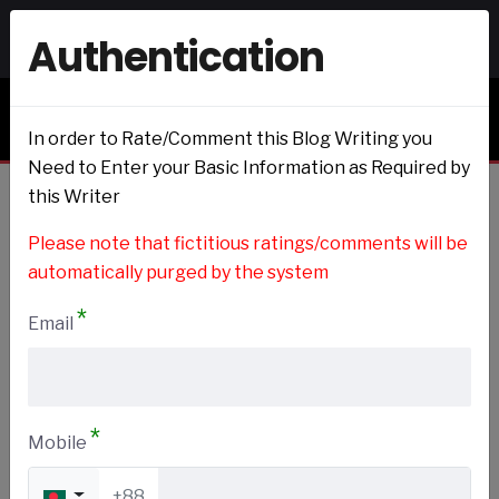
Authentication
Signin
Signup
Blogs & Journals
In order to Rate/Comment this Blog Writing you
Need to Enter your Basic Information as Required by
this Writer
Home
Please note that fictitious ratings/comments will be
automatically purged by the system
*
Email
Education
Add to my Preference
*
Mobile
+88